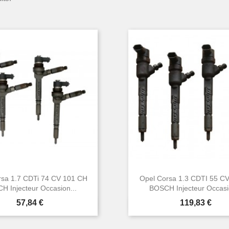
rsa 1.7 CDTi 74 CV 101 CH
Opel Corsa 1.3 CDTI 55 C
H Injecteur Occasion...
BOSCH Injecteur Occasio
Prix
Prix
57,84 €
119,83 €


Aperçu rapide
Aperçu rapide