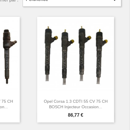

V 75 CH
Opel Corsa 1.3 CDTI 55 CV 75 CH
n...
BOSCH Injecteur Occasion...
Prix
86,77 €

Aperçu rapide