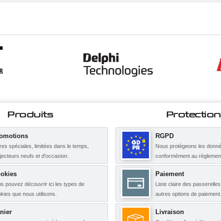
Produits
Protection
omotions
RGPD
res spéciales, limitées dans le temps,
Nous protégeons les donné
njecteurs neufs et d'occasion.
conformément au règleme
okies
Paiement
s pouvez découvrir ici les types de
Liste claire des passerelle
kies que nous utilisons.
autres options de paiement
nier
Livraison