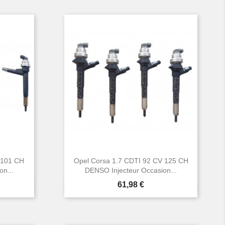
 101 CH
Opel Corsa 1.7 CDTI 92 CV 125 CH
n...
DENSO Injecteur Occasion...
Prix
61,98 €

Aperçu rapide