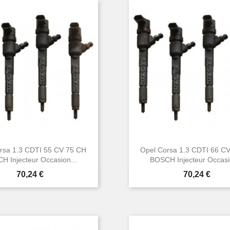
rsa 1.3 CDTI 55 CV 75 CH
Opel Corsa 1.3 CDTI 66 C
H Injecteur Occasion...
BOSCH Injecteur Occasio
Prix
Prix
70,24 €
70,24 €


Aperçu rapide
Aperçu rapide