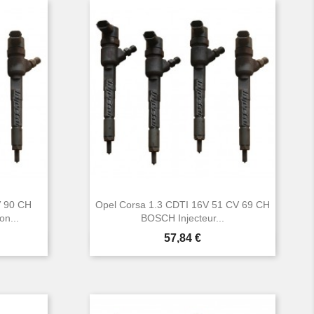
V 90 CH
Opel Corsa 1.3 CDTI 16V 51 CV 69 CH
n...
BOSCH Injecteur...
Prix
57,84 €

Aperçu rapide