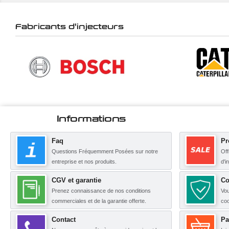
Fabricants d'injecteurs
Informations
Faq
Pr
Questions Fréquemment Posées sur notre
Off
entreprise et nos produits.
d'i
CGV et garantie
Co
Prenez connaissance de nos conditions
Vou
commerciales et de la garantie offerte.
coo
Contact
Pa