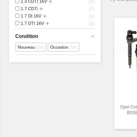
1.3 CDTI 16V
2
1.7 CDTi
7
1.7 DI 16V
1
1.7 DTI 16V
1
Condition
Nouveau
14
Occasion
14
Opel Co
BOSC