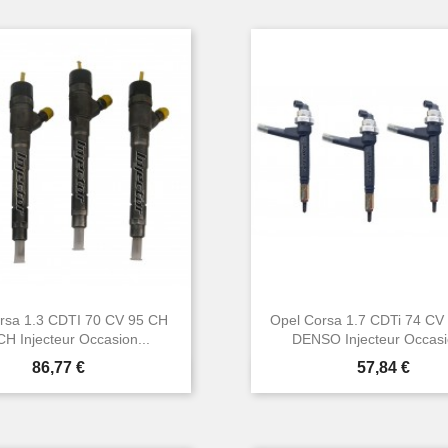
rsa 1.3 CDTI 70 CV 95 CH
Opel Corsa 1.7 CDTi 74 CV
H Injecteur Occasion...
DENSO Injecteur Occasio
Prix
Prix
86,77 €
57,84 €


Aperçu rapide
Aperçu rapide