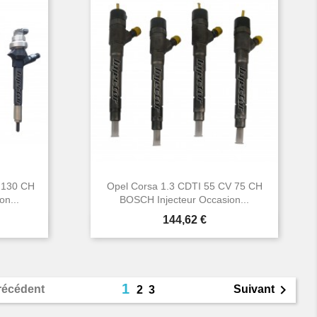
 130 CH
Opel Corsa 1.3 CDTI 55 CV 75 CH
n...
BOSCH Injecteur Occasion...
Prix
144,62 €

Aperçu rapide
1

récédent
Suivant
2
3