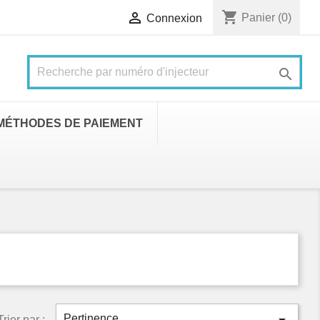
shopping_cart

Panier
(0)
Connexion

MÉTHODES DE PAIEMENT
Pertinence
Trier par :