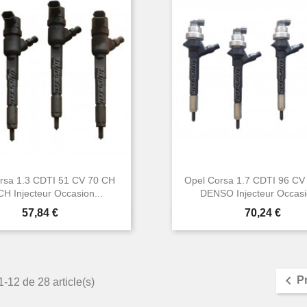
rsa 1.3 CDTI 51 CV 70 CH
Opel Corsa 1.7 CDTI 96 CV
H Injecteur Occasion...
DENSO Injecteur Occasio
Prix
Prix
57,84 €
70,24 €


Aperçu rapide
Aperçu rapide

P
1-12 de 28 article(s)