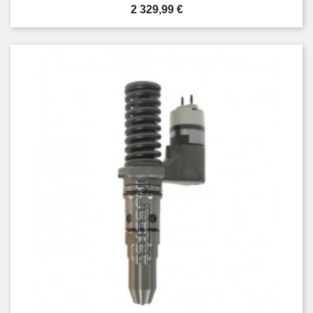
Prix
2 329,99 €