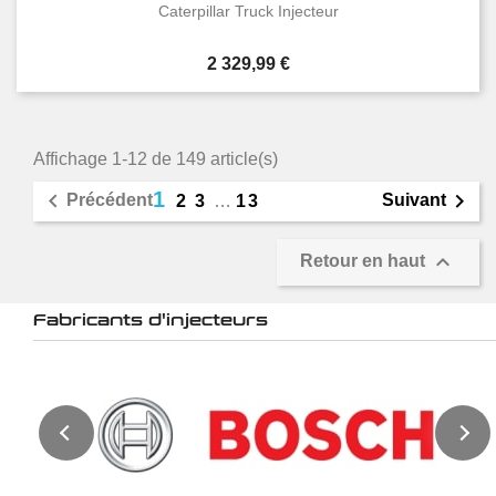
Caterpillar Truck Injecteur
Prix
2 329,99 €
Affichage 1-12 de 149 article(s)
1


Précédent
Suivant
2
3
…
13

Retour en haut
Fabricants d'injecteurs