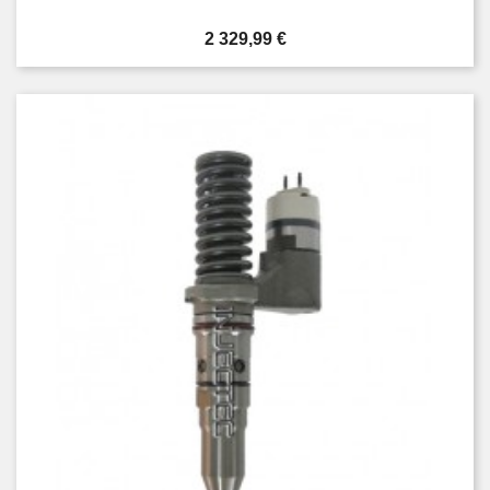
Prix
2 329,99 €