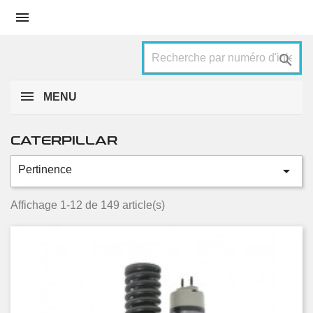


MENU
CATERPILLAR

Pertinence
Catégories
Asphalt Paver
2
Affichage 1-12 de 149 article(s)
Backhoe Loader
1
Cold Planer
4
Ejector Truck
1
Excavator
18
Forwarder
2
Front Shovel
2