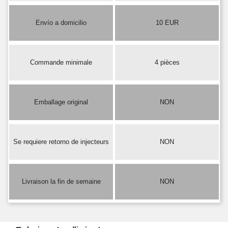
Envío a domicilio
10 EUR
Commande minimale
4 pièces
Emballage original
NON
Se requiere retorno de injecteurs
NON
Livraison la fin de semaine
NON