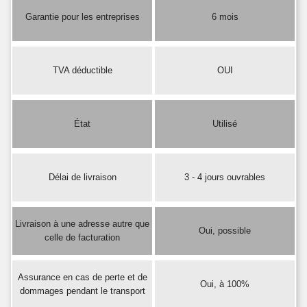
Garantie pour les entreprises
6 mois
TVA déductible
OUI
État
Utilisé
Délai de livraison
3 - 4 jours ouvrables
Livraison à une adresse autre que
Oui, possible
celle de facturation
Assurance en cas de perte et de
Oui, à 100%
dommages pendant le transport