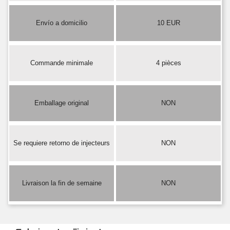
Envío a domicilio
10 EUR
Commande minimale
4 pièces
Emballage original
NON
Se requiere retorno de injecteurs
NON
Livraison la fin de semaine
NON