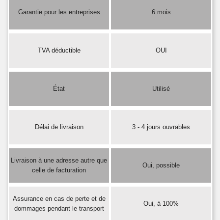
Garantie pour les entreprises
6 mois
TVA déductible
OUI
État
Utilisé
Délai de livraison
3 - 4 jours ouvrables
Livraison à une adresse autre que
Oui, possible
celle de facturation
Assurance en cas de perte et de
Oui, à 100%
dommages pendant le transport