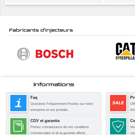
Fabricants d'injecteurs
Informations
Faq
Pr
Questions Fréquemment Posées sur notre
Off
entreprise et nos produits.
d'i
CGV et garantie
Co
Prenez connaissance de nos conditions
Vou
commerciales et de la garantie offerte.
coo