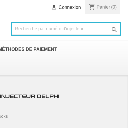
shopping_cart

Panier
(0)
Connexion

MÉTHODES DE PAIEMENT
INJECTEUR DELPHI
rucks