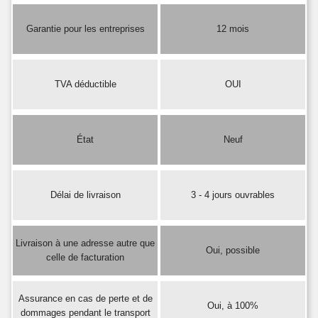
Garantie pour les entreprises
12 mois
TVA déductible
OUI
État
Neuf
Délai de livraison
3 - 4 jours ouvrables
Livraison à une adresse autre que
Oui, possible
celle de facturation
Assurance en cas de perte et de
Oui, à 100%
dommages pendant le transport