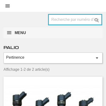


MENU
PALIO

Pertinence
Catégories
1.9 JTD
2
Affichage 1-2 de 2 article(s)
Condition
Nouveau
1
Occasion
1