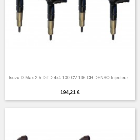
Isuzu D-Max 2.5 DiTD 4x4 100 CV 136 CH DENSO Injecteur...
Prix
194,21 €