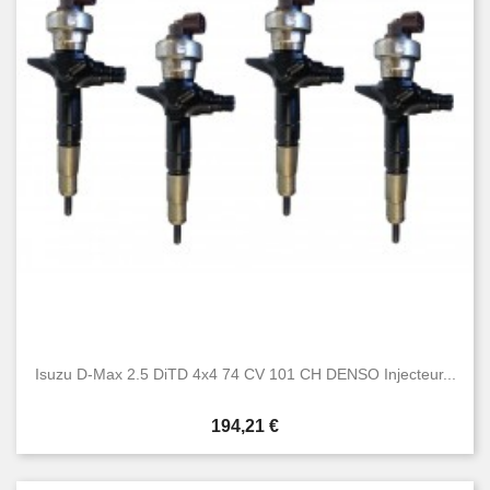
Isuzu D-Max 2.5 DiTD 4x4 74 CV 101 CH DENSO Injecteur...
Prix
194,21 €