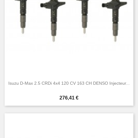
Isuzu D-Max 2.5 CRDi 4x4 120 CV 163 CH DENSO Injecteur...
Prix
276,41 €