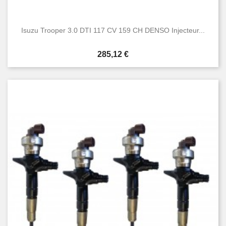
Isuzu Trooper 3.0 DTI 117 CV 159 CH DENSO Injecteur...
Prix
285,12 €