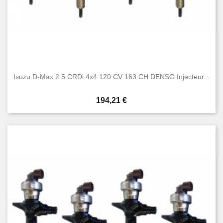
Isuzu D-Max 2.5 CRDi 4x4 120 CV 163 CH DENSO Injecteur...
Prix
194,21 €