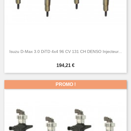
Isuzu D-Max 3.0 DiTD 4x4 96 CV 131 CH DENSO Injecteur...
Prix
194,21 €
PROMO !