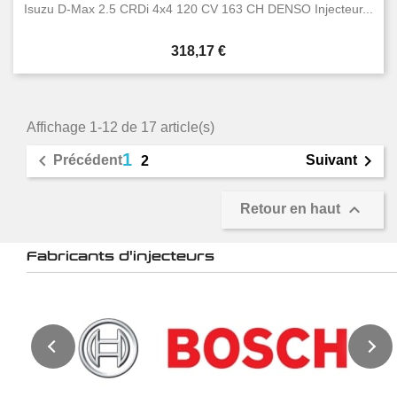
Isuzu D-Max 2.5 CRDi 4x4 120 CV 163 CH DENSO Injecteur...
Prix
318,17 €
Affichage 1-12 de 17 article(s)
1


Précédent
Suivant
2

Retour en haut
Fabricants d'injecteurs