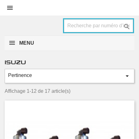


MENU
ISUZU

Pertinence
Catégories
D-max
16
Affichage 1-12 de 17 article(s)
Trooper
1
Condition
Nouveau
8
Occasion
9