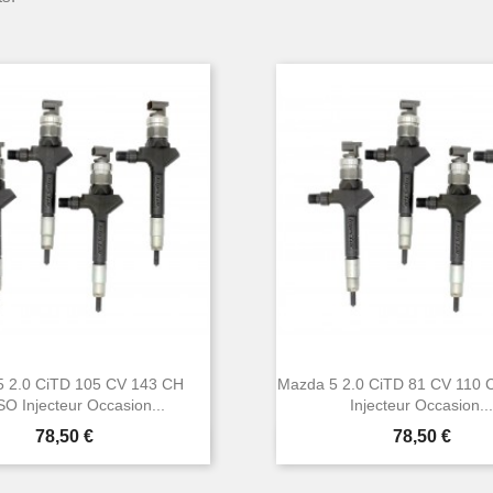
 2.0 CiTD 105 CV 143 CH
Mazda 5 2.0 CiTD 81 CV 110
O Injecteur Occasion...
Injecteur Occasion..
Prix
Prix
78,50 €
78,50 €


Aperçu rapide
Aperçu rapide