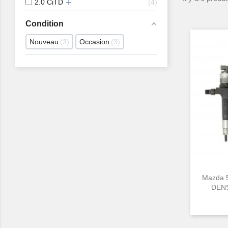
2.0 CiTD
4
Condition
Nouveau
3
Occasion
3
Mazda 5
DENS