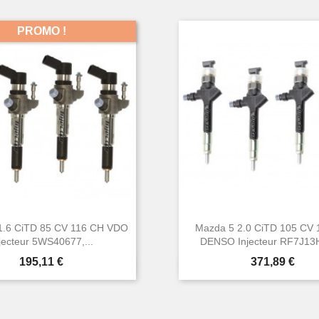
PROMO !
1.6 CiTD 85 CV 116 CH VDO
Mazda 5 2.0 CiTD 105 CV
jecteur 5WS40677,...
DENSO Injecteur RF7J13H
Prix
Prix
195,11 €
371,89 €


Aperçu rapide
Aperçu rapide