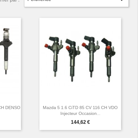

 CH DENSO
Mazda 5 1.6 CiTD 85 CV 116 CH VDO
.
Injecteur Occasion...
Prix
144,62 €

Aperçu rapide