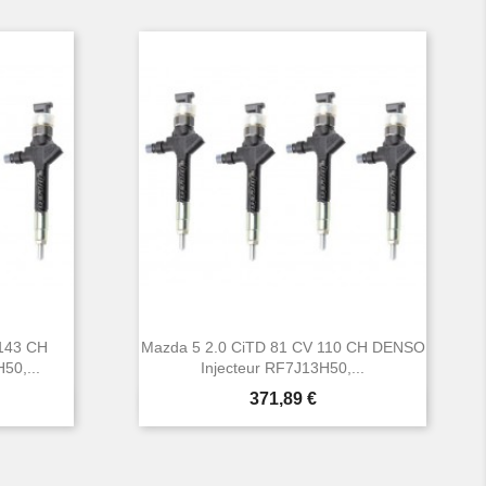
 143 CH
Mazda 5 2.0 CiTD 81 CV 110 CH DENSO
50,...
Injecteur RF7J13H50,...
Prix
371,89 €

Aperçu rapide