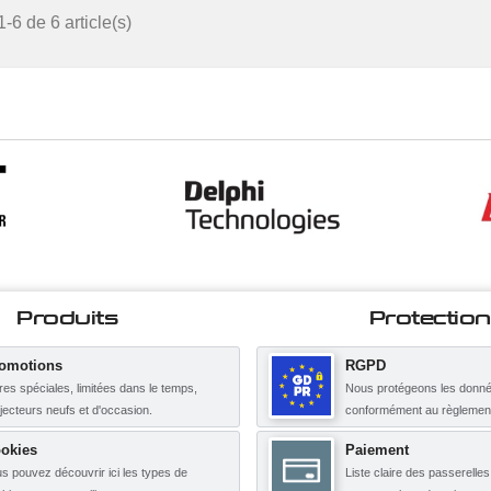
-6 de 6 article(s)
Produits
Protection
omotions
RGPD
res spéciales, limitées dans le temps,
Nous protégeons les donné
njecteurs neufs et d'occasion.
conformément au règleme
okies
Paiement
s pouvez découvrir ici les types de
Liste claire des passerelle