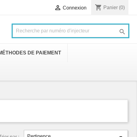
shopping_cart

Panier
(0)
Connexion

MÉTHODES DE PAIEMENT
Pertinence
Trier par :