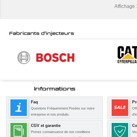
Affichage 1
Fabricants d'injecteurs
Informations
Faq
Pr
Questions Fréquemment Posées sur notre
Off
entreprise et nos produits.
d'i
CGV et garantie
Co
Prenez connaissance de nos conditions
Vou