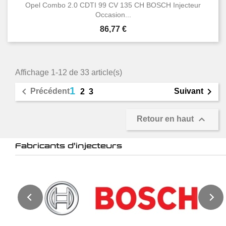
Opel Combo 2.0 CDTI 99 CV 135 CH BOSCH Injecteur
Occasion...
Prix
86,77 €
Affichage 1-12 de 33 article(s)
1


Précédent
Suivant
2
3

Retour en haut
Fabricants d'injecteurs