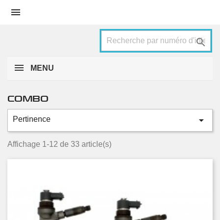


MENU
COMBO

Pertinence
Catégories
1.3 CDTI
4
Affichage 1-12 de 33 article(s)
1.3 CDTI 16V
4
1.6 CDTI
16
1.7 CDTI 16V
3
1.7 DI 16V
1
1.7 DTI 16V
1
2.0 CDTI
4