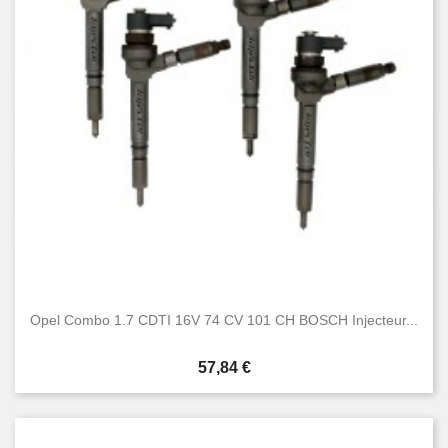
Condition
Nouveau
15
Occasion
18
Opel Combo 1.7 CDTI 16V 74 CV 101 CH BOSCH Injecteur...
Prix
57,84 €