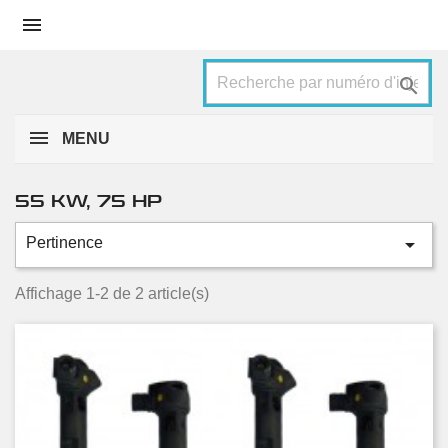


MENU
55 KW, 75 HP

Pertinence
Catégories
2010
2
Affichage 1-2 de 2 article(s)
2011
2
2012
2
2013
2
2014
2
2015
2