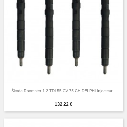
Condition
Nouveau
1
Occasion
1
Škoda Roomster 1.2 TDI 55 CV 75 CH DELPHI Injecteur...
Prix
132,22 €