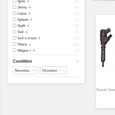
Ignis
1
Jimny
4
Liana
2
Splash
2
Swift
8
Sx4
7
Sx4 s-cross
2
Vitara
12
Wagon r
1
Condition
Nouveau
24
Occasion
32
Suzuki Gra