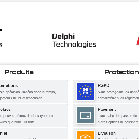
Produits
Protection
omotions
RGPD
res spéciales, limitées dans le temps,
Nous protégeons les donné
njecteurs neufs et d'occasion.
conformément au règleme
okies
Paiement
s pouvez découvrir ici les types de
Liste claire des passerelle
kies que nous utilisons.
autres options de paiement
nier
Livraison