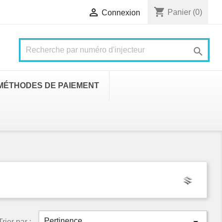
shopping_cart

Panier
(0)
Connexion

MÉTHODES DE PAIEMENT
Pertinence
Trier par :