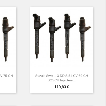
CV 75 CH
Suzuki Swift 1.3 DDiS 51 CV 69 CH
BOSCH Injecteur...
Prix
119,83 €

Aperçu rapide