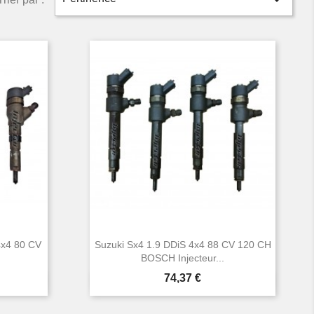

4x4 80 CV
Suzuki Sx4 1.9 DDiS 4x4 88 CV 120 CH
BOSCH Injecteur...
Prix
74,37 €

Aperçu rapide