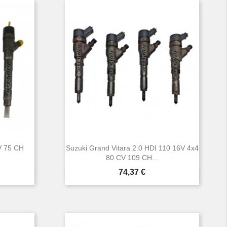
V 75 CH
Suzuki Grand Vitara 2.0 HDI 110 16V 4x4
80 CV 109 CH...
Prix
74,37 €

Aperçu rapide