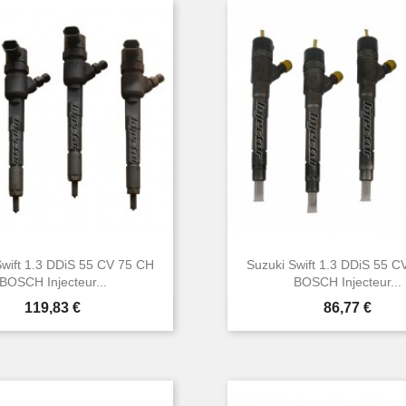
Swift 1.3 DDiS 55 CV 75 CH
Suzuki Swift 1.3 DDiS 55 C
BOSCH Injecteur...
BOSCH Injecteur...
Prix
Prix
119,83 €
86,77 €


Aperçu rapide
Aperçu rapide