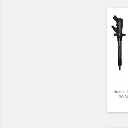
Suzuki 
BOSC