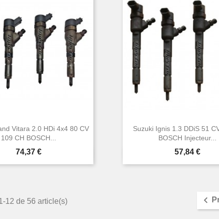
and Vitara 2.0 HDi 4x4 80 CV
Suzuki Ignis 1.3 DDiS 51 C
109 CH BOSCH...
BOSCH Injecteur...
Prix
Prix
74,37 €
57,84 €


Aperçu rapide
Aperçu rapide

P
1-12 de 56 article(s)