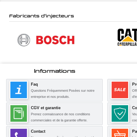
Fabricants d'injecteurs
Informations
Faq
Pr
Questions Fréquemment Posées sur notre
Off
entreprise et nos produits.
d'i
CGV et garantie
Co
Prenez connaissance de nos conditions
Vou
commerciales et de la garantie offerte.
coo
Contact
Pa