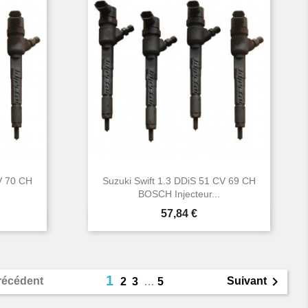
V 70 CH
Suzuki Swift 1.3 DDiS 51 CV 69 CH
BOSCH Injecteur...
Prix
57,84 €

Aperçu rapide
1

récédent
Suivant
2
3
…
5