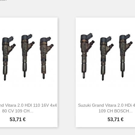
nd Vitara 2.0 HDI 110 16V 4x4
Suzuki Grand Vitara 2.0 HDi 
80 CV 109 CH...
109 CH BOSCH...
Prix
Prix
53,71 €
53,71 €


Aperçu rapide
Aperçu rapide