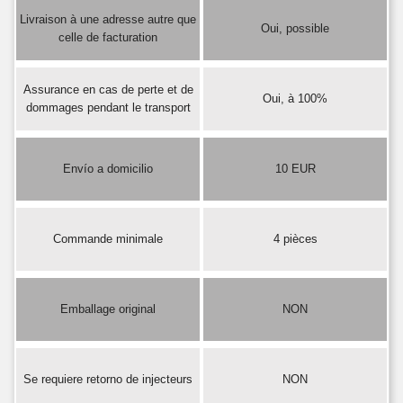
Livraison à une adresse autre que
Oui, possible
celle de facturation
Assurance en cas de perte et de
Oui, à 100%
dommages pendant le transport
Envío a domicilio
10 EUR
Commande minimale
4 pièces
Emballage original
NON
Se requiere retorno de injecteurs
NON