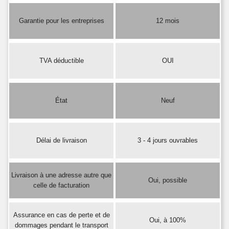
Garantie pour les entreprises
12 mois
TVA déductible
OUI
État
Neuf
Délai de livraison
3 - 4 jours ouvrables
Livraison à une adresse autre que
Oui, possible
celle de facturation
Assurance en cas de perte et de
Oui, à 100%
dommages pendant le transport