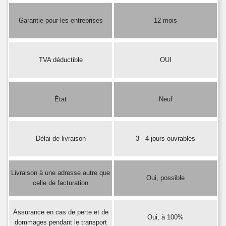
Garantie pour les entreprises
12 mois
TVA déductible
OUI
État
Neuf
Délai de livraison
3 - 4 jours ouvrables
Livraison à une adresse autre que
Oui, possible
celle de facturation
Assurance en cas de perte et de
Oui, à 100%
dommages pendant le transport