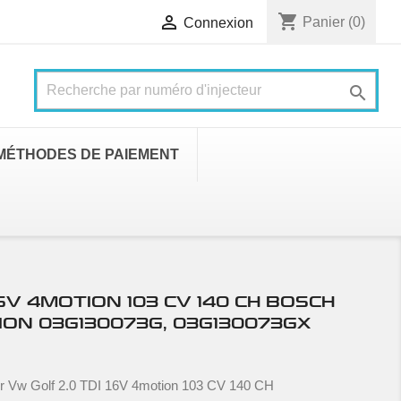
shopping_cart

Panier
(0)
Connexion

MÉTHODES DE PAIEMENT
16V 4MOTION 103 CV 140 CH BOSCH
ION 03G130073G, 03G130073GX
r Vw Golf 2.0 TDI 16V 4motion 103 CV 140 CH