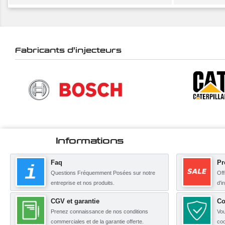
Fabricants d'injecteurs
Informations
Faq
Pr
Questions Fréquemment Posées sur notre
Off
entreprise et nos produits.
d'i
CGV et garantie
Co
Prenez connaissance de nos conditions
Vou
commerciales et de la garantie offerte.
coo