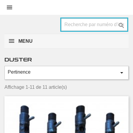


MENU
DUSTER

Pertinence
Catégories
1.5 dCi
2
Affichage 1-11 de 11 article(s)
1.5 dCi 4x4
9
Condition
Nouveau
5
Occasion
6