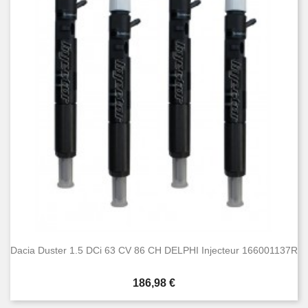
Dacia Duster 1.5 DCi 63 CV 86 CH DELPHI Injecteur 166001137R
Prix
186,98 €